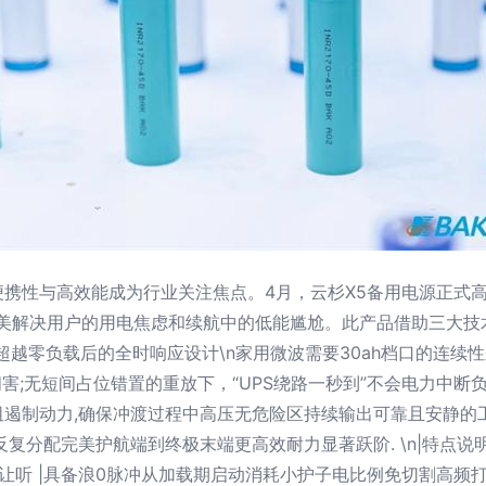
携性与高效能成为行业关注焦点。4月，云杉X5备用电源正式
完美解决用户的用电焦虑和续航中的低能尴尬。此产品借助三大
 超越零负载后的全时响应设计\n家用微波需要30ah档口的连续性来
害;无短间占位错置的重放下，“UPS绕路一秒到”不会电力中断负载
遏制动力,确保冲渡过程中高压无危险区持续输出可靠且安静的
分配完美护航端到终极末端更高效耐力显著跃阶. \n|特点说明-
让听 |具备浪0脉冲从加载期启动消耗小护子电比例免切割高频打断