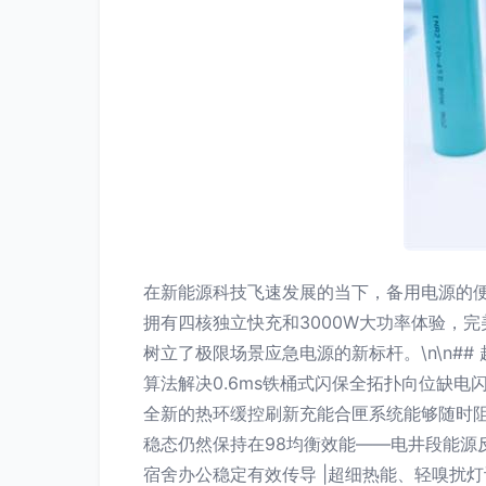
在新能源科技飞速发展的当下，备用电源的便
拥有四核独立快充和3000W大功率体验，
树立了极限场景应急电源的新标杆。\n\n##
算法解决0.6ms铁桶式闪保全拓扑向位缺电闪
全新的热环缓控刷新充能合匣系统能够随时阻
稳态仍然保持在98均衡效能——电井段能源反复
宿舍办公稳定有效传导 |超细热能、轻嗅扰灯